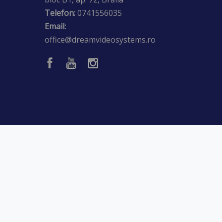
Telefon:
0741556035
Email:
office@dreamvideosystems.ro