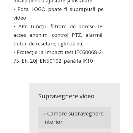
locală pentru ajustare și instalare
• Poza LOGO poate fi suprapusă pe
video
• Alte funcții: filtrare de adrese IP,
acces anonim, control PTZ, alarmă,
buton de resetare, oglindă etc.
• Protecție la impact: test IEC60068-2-
75, Eh, 20J; EN50102, până la IK10
Supraveghere video
« Camere supraveghere
interior