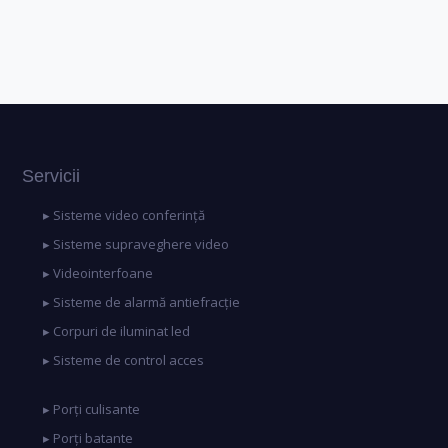
Servicii
▸ Sisteme video conferință
▸ Sisteme supraveghere video
▸ Videointerfoane
▸ Sisteme de alarmă antiefracție
▸ Corpuri de iluminat led
▸ Sisteme de control acces
▸ Porți culisante
▸ Porți batante