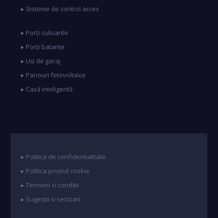
▸ Sisteme de control acces
▸ Porți culisante
▸ Porți batante
▸ Uși de garaj
▸ Panouri fotovoltaice
▸ Casă inteligentă
▸ Politica de confidentialitate
▸ Politica privind cookie
▸ Termeni si conditii
▸ Sugestii si sesizari