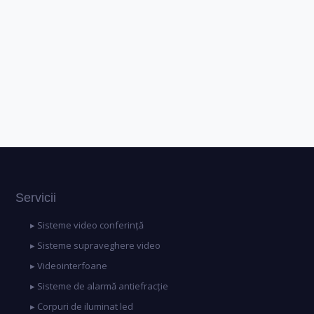
Servicii
▸ Sisteme video conferință
▸ Sisteme supraveghere video
▸ Videointerfoane
▸ Sisteme de alarmă antiefracție
▸ Corpuri de iluminat led