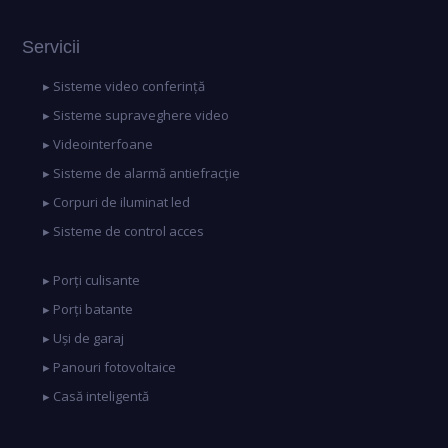
Servicii
▸ Sisteme video conferință
▸ Sisteme supraveghere video
▸ Videointerfoane
▸ Sisteme de alarmă antiefracție
▸ Corpuri de iluminat led
▸ Sisteme de control acces
▸ Porți culisante
▸ Porți batante
▸ Uși de garaj
▸ Panouri fotovoltaice
▸ Casă inteligentă