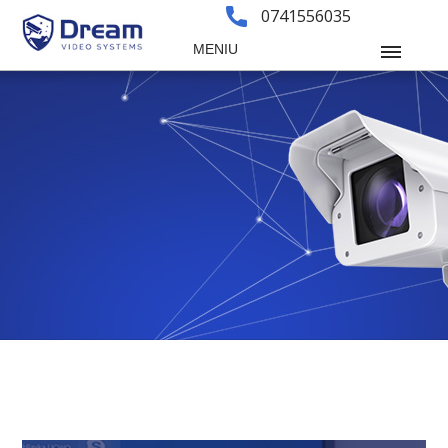
0741556035
MENIU