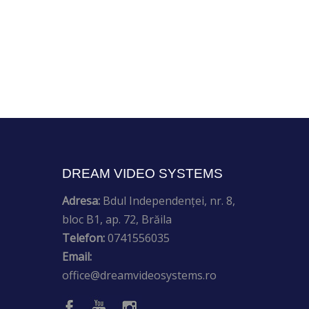
DREAM VIDEO SYSTEMS
Adresa:
Bdul Independenței, nr. 8,
bloc B1, ap. 72, Brăila
Telefon:
0741556035
Email:
office@dreamvideosystems.ro