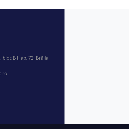
 bloc B1, ap. 72, Brăila
.ro