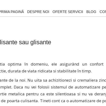
PRIMA PAGINĂ
DESPRE NOI
OFERTE SERVICII
BLOG
CO
lisante sau glisante
lutia optima în domeniu, ele asigurând un confort
ie, durata de viata ridicata si stabilitate în timp.
ante de la noi. Nu uita sa achizitionezi si cremaliera zin
omplet. Daca nu vei folosii sistemul de automatizare p
tie metalica pentru ca este silentioasa si nu va deran
de poarta culisanta. Tineti cont ca o automatizare de p