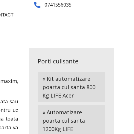
0741556035
NTACT
Porti culisante
« Kit automatizare
 maxim,
poarta culisanta 800
Kg LIFE Acer
cata sau
entru uz
« Automatizare
ja toata
poarta culisanta
oarta va
1200Kg LIFE