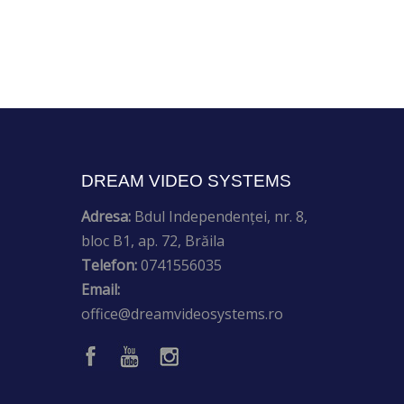
DREAM VIDEO SYSTEMS
Adresa:
Bdul Independenței, nr. 8,
bloc B1, ap. 72, Brăila
Telefon:
0741556035
Email:
office@dreamvideosystems.ro