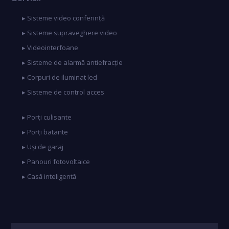
▸ Sisteme video conferință
▸ Sisteme supraveghere video
▸ Videointerfoane
▸ Sisteme de alarmă antiefracție
▸ Corpuri de iluminat led
▸ Sisteme de control acces
▸ Porți culisante
▸ Porți batante
▸ Uși de garaj
▸ Panouri fotovoltaice
▸ Casă inteligentă