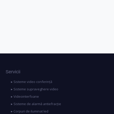
Servicii
▸ Sisteme video conferință
▸ Sisteme supraveghere video
▸ Videointerfoane
▸ Sisteme de alarmă antiefracție
▸ Corpuri de iluminat led