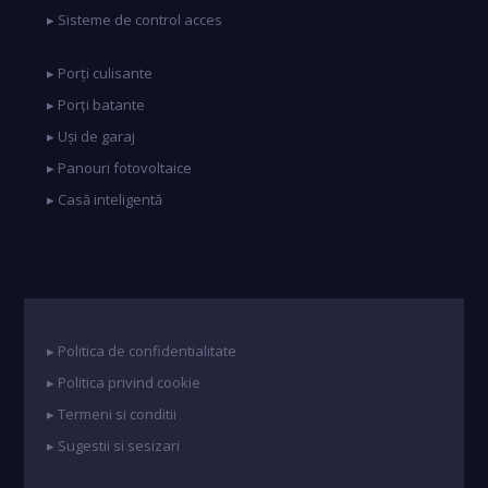
▸ Sisteme de control acces
▸ Porți culisante
▸ Porți batante
▸ Uși de garaj
▸ Panouri fotovoltaice
▸ Casă inteligentă
▸ Politica de confidentialitate
▸ Politica privind cookie
▸ Termeni si conditii
▸ Sugestii si sesizari