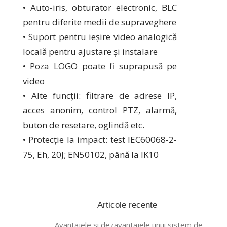
• Auto-iris, obturator electronic, BLC
pentru diferite medii de supraveghere
• Suport pentru ieșire video analogică
locală pentru ajustare și instalare
• Poza LOGO poate fi suprapusă pe
video
• Alte funcții: filtrare de adrese IP,
acces anonim, control PTZ, alarmă,
buton de resetare, oglindă etc.
• Protecție la impact: test IEC60068-2-
75, Eh, 20J; EN50102, până la IK10
Articole recente
Avantajele si dezavantajele unui sistem de