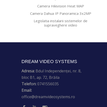
Camera Hikivision Heat MAP
Camera Dahua IP Panoramica 3x2MP
Legislatia instalarii sistemelor de
supraveghere video
DREAM VIDEO SYSTEMS
Adresa:
Bdul Independenței, nr. 8,
bloc B1, ap. 72, Brăila
Telefon:
0741556035
Email:
office@dreamvideosystems.ro