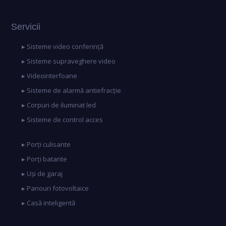
Servicii
▸ Sisteme video conferință
▸ Sisteme supraveghere video
▸ Videointerfoane
▸ Sisteme de alarmă antiefracție
▸ Corpuri de iluminat led
▸ Sisteme de control acces
▸ Porți culisante
▸ Porți batante
▸ Uși de garaj
▸ Panouri fotovoltaice
▸ Casă inteligentă