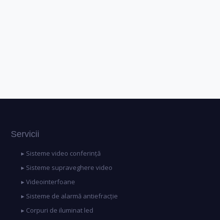
Servicii
▸ Sisteme video conferință
▸ Sisteme supraveghere video
▸ Videointerfoane
▸ Sisteme de alarmă antiefracție
▸ Corpuri de iluminat led