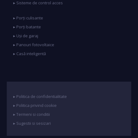
▸ Sisteme de control acces
▸ Porți culisante
▸ Porți batante
▸ Uși de garaj
▸ Panouri fotovoltaice
▸ Casă inteligentă
▸ Politica de confidentialitate
▸ Politica privind cookie
▸ Termeni si conditii
▸ Sugestii si sesizari