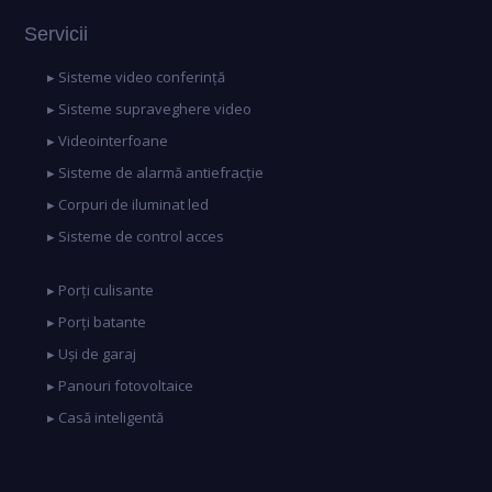
Servicii
▸ Sisteme video conferință
▸ Sisteme supraveghere video
▸ Videointerfoane
▸ Sisteme de alarmă antiefracție
▸ Corpuri de iluminat led
▸ Sisteme de control acces
▸ Porți culisante
▸ Porți batante
▸ Uși de garaj
▸ Panouri fotovoltaice
▸ Casă inteligentă