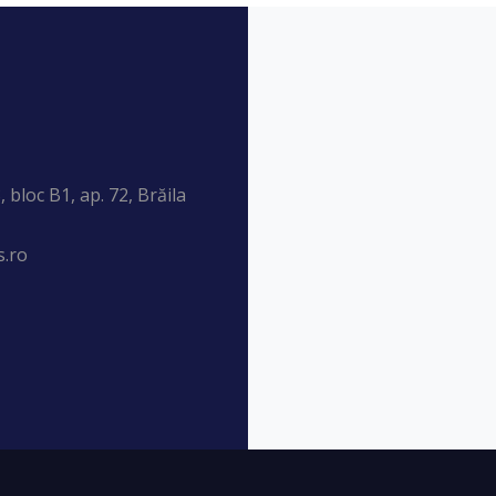
 bloc B1, ap. 72, Brăila
.ro